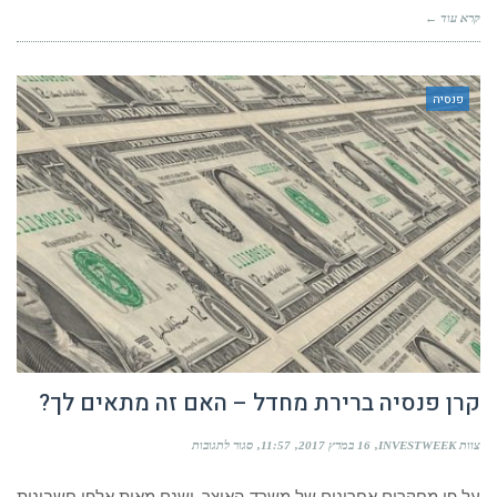
השנתי?
קרא עוד ←
פנסיה
קרן פנסיה ברירת מחדל – האם זה מתאים לך?
על
צוות INVESTWEEK
16 במרץ 2017
11:57
סגור לתגובות
קרן
פנסיה