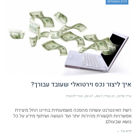
זירת המומחים
איך ליצור נכס וירטואלי שעובד עבורך?
על
עידן שלומן
21 במרץ 2017
10:37
סגור לתגובות
איך
ליצור
רשת האינטרנט עשתה מהפכה משמעותית בחיינו החל מיצירת
נכס
וירטואלי
אפשרויות תקשורת מהירות יותר ועד הנגשה ושיתוף מידע על כל
שעובד
נושא שבעולם.
עבורך?
קרא עוד ←