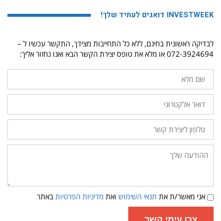
INVESTWEEK דואגים לעתיד שלך!
לבדיקה ראשונית בחינם, ללא כל התחייבות מצידך, התקשר עכשיו ל –
072-3924694 או מלא את טופס יצירת הקשר הבא ואנו נחזור אליך:
שם
מלא
דואר
אלקטרוני
טלפון
ליצירת
קשר
ההודעה
שלך:
תנאי
אני מאשר/ת את
תנאי השימוש
ואת
מדיניות הפרטיות
באתר
שימוש
ומדיניות
פרטיות
צרו עימי קשר