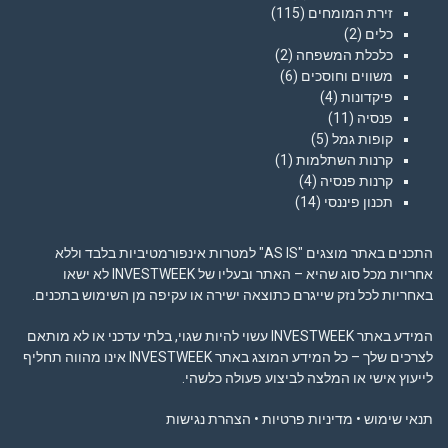
זירת המומחים
(115)
כלים
(2)
כלכלת המשפחה
(2)
משווים וחוסכים
(6)
פיקדונות
(4)
פנסיה
(11)
קופות גמל
(5)
קרנות השתלמות
(1)
קרנות פנסיה
(4)
תכנון פיננסי
(14)
התכנים באתר מוצגים "AS IS" למטרות אינפורמטיביות בלבד וללא
אחריות מכל סוג שהיא – האתר ובעליו של INVESTWEEK לא ישאו
באחריות לכל נזק שייגרם כתוצאה ישירה או עקיפה מן השימוש בתכנים.
המידע באתר INVESTWEEK עשוי להיות שגוי, בלתי עדכני או לא מותאם
לצרכים שלך – כל המידע המוצג באתר INVESTWEEK אינו מהווה תחליף
לייעוץ אישי או המלצה לביצוע פעולה כלשהי.
תנאי שימוש
•
מדיניות פרטיות
•
הצהרת נגישות