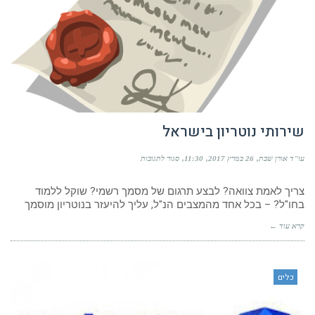
שירותי נוטריון בישראל
על
עו"ד אורן שבת
26 במרץ 2017
11:30
סגור לתגובות
שירותי
נוטריון
צריך לאמת צוואה? לבצע תרגום של מסמך רשמי? שוקל ללמוד
בישראל
בחו"ל? – בכל אחד מהמצבים הנ"ל, עליך להיעזר בנוטריון מוסמך
קרא עוד ←
כלים