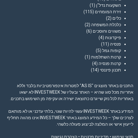
השקעות נדל"ן
(1)
זירת המומחים
(115)
כלים
(2)
כלכלת המשפחה
(2)
משווים וחוסכים
(6)
פיקדונות
(4)
פנסיה
(11)
קופות גמל
(5)
קרנות השתלמות
(1)
קרנות פנסיה
(4)
תכנון פיננסי
(14)
התכנים באתר מוצגים "AS IS" למטרות אינפורמטיביות בלבד וללא
אחריות מכל סוג שהיא – האתר ובעליו של INVESTWEEK לא ישאו
באחריות לכל נזק שייגרם כתוצאה ישירה או עקיפה מן השימוש בתכנים.
המידע באתר INVESTWEEK עשוי להיות שגוי, בלתי עדכני או לא מותאם
לצרכים שלך – כל המידע המוצג באתר INVESTWEEK אינו מהווה תחליף
לייעוץ אישי או המלצה לביצוע פעולה כלשהי.
תנאי שימוש
•
מדיניות פרטיות
•
הצהרת נגישות