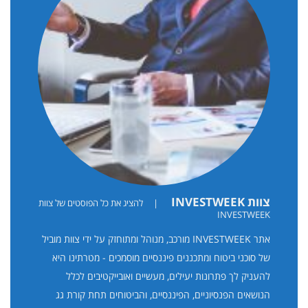
צוות INVESTWEEK
|
להציג את כל הפוסטים של צוות
INVESTWEEK
אתר INVESTWEEK מורכב, מנוהל ומתוחזק על ידי צוות מוביל
של סוכני ביטוח ומתכננים פיננסיים מוסמכים - מטרתינו היא
להעניק לך פתרונות יעילים, מעשיים ואובייקטיבים לכלל
הנושאים הפנסיוניים, הפיננסיים, והביטוחים תחת קורת גג