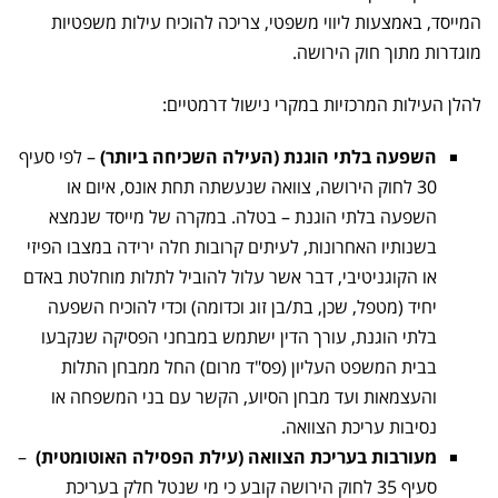
המייסד, באמצעות ליווי משפטי, צריכה להוכיח עילות משפטיות
מוגדרות מתוך חוק הירושה.
להלן העילות המרכזיות במקרי נישול דרמטיים:
השפעה בלתי הוגנת (העילה השכיחה ביותר)
– לפי סעיף
30 לחוק הירושה, צוואה שנעשתה תחת אונס, איום או
השפעה בלתי הוגנת – בטלה. במקרה של מייסד שנמצא
בשנותיו האחרונות, לעיתים קרובות חלה ירידה במצבו הפיזי
או הקוגניטיבי, דבר אשר עלול להוביל לתלות מוחלטת באדם
יחיד (מטפל, שכן, בת/בן זוג וכדומה) וכדי להוכיח השפעה
בלתי הוגנת, עורך הדין ישתמש במבחני הפסיקה שנקבעו
בבית המשפט העליון (פס"ד מרום) החל ממבחן התלות
והעצמאות ועד מבחן הסיוע, הקשר עם בני המשפחה או
נסיבות עריכת הצוואה.
מעורבות בעריכת הצוואה (עילת הפסילה האוטומטית)
–
סעיף 35 לחוק הירושה קובע כי מי שנטל חלק בעריכת