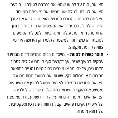
הצוואה, היה עד לה או שהצוואה נכתבה לטובתו – הוראת
הצוואה לטובתו בטלה אוטומטית. אם משפחת המייסד
מצליחה להוכיח שהגורם המנשל הוא זה שהביא את עורך
הדין, שילם לו, הכתיב לו את הסעיפים או נכח בחדר בזמן
החתימה, מתקיימת עילה חזקה ביותר לפסילת הסעיפים
לטובתו והרכוש יחזור למשפחה (לפי חוק הירושה או לפי
צוואה קודמת ותקפה).
חוסר כשרות לצוות
– מייסדים רבים נותרים חדים מבחינה
עסקית במשך שנים, אך לקראת סוף חייהם עלולים לסבול
מדמנציה, אלצהיימר או מצבים פסיכוטיים זמניים כתוצאה
מתרופות או מחלות רקע שונות. אם במועד החתימה על
הצוואה החדשה המייסד לא היה מסוגל להבין את משמעות
מעשיו, את היקף רכושו ואת ההשלכות של נישול ילדיו –
הצוואה אינה תקפה. הוכחת עילה זו דורשת עבודה מאומצת
של איסוף תיקים רפואיים וקבלת חוות דעת רטרוספקטיבית
של רופא מומחה.