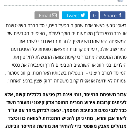
מתי
ניתן
להגיש
התנגדות
Email
Tweet
0
Share
לצוואה
שנושלה
ממנה
באופן טבעי כאשר אדם שהקים מפעל חיים, ייסד חברה מששגשגת
משפחת
המייסד?
או צבר נכסי נדל"ן משמעותיים הולך לעולמו, הציפייה הטבעית של
המשפחה היא שהרכוש ימשיך לדורות הבאים כדי לשמר את
המורשת. אולם, לעיתים קרובות המציאות טופחת על הפנים ועם
פתיחת המעטפה מתברר כי קיימת צוואה המנשלת לחלוטין את
הילדים, בני הזוג או השותפים הטבעיים לדרך ומעבירה את נכסי
המייסד לגורם חיצוני – מטפל/ת בשנותיו האחרונות, בן זוג מסתורי,
עמותה לא ידועה או אפילו קרוב משפחה רחוק שצץ ברגע האחרון.
עבור משפחת המייסד, זוהי אינה רק פגיעה כלכלית קשה, אלא
לעיתים קרובות אירוע המריח מחוסר צדק קיצוני ומעורר חשד
כבד לגבי נסיבות כתיבת המסמך. יצאנו לבדוק ביחד עם עו"ד
ליאור אבן עזרא, מתי ניתן להגיש התנגדות לצוואה כזו וכיצד
מנהלים מאבק משפטי כדי להחזיר את מורשת המייסד הביתה.