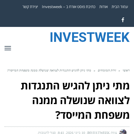
עמוד הבית
אודות
כתיבת פוסט אורח ב – Investweek
יצירת קשר
Facebook
INVESTWEEK
תפר
ראשי
»
זירת המומחים
»
מתי ניתן להגיש התנגדות לצוואה שנושלה ממנה משפחת המייסד?
מתי ניתן להגיש התנגדות
לצוואה שנושלה ממנה
משפחת המייסד?
צוות INVESTWEEK
10 ביוני 2026
8:41
סגור לתגובות
על