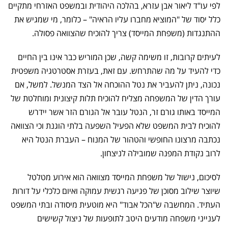
לפי עו"ד ליאור אבן עזרא, בהלכה היהודית ובמשפט האזרחי מתקיים
כלל יסוד של "המוציא מחברו עליו הראיה" – כלומר, מי שמגיש את
ההתנגדות (משפחת המייסד) צריך להוכיח שהצוואה פסולה.
לעיתים קרובות, זו משימה קשה, שכן המוריש כבר אינו בין החיים
כדי להעיד על מה שהתרחש. עם זאת, בעזרת אסטרטגיה משפטית
נכונה, ניתן להעביר את נטל ההוכחה אל הצד המנשל. למשל, אם
עורך הדין של המשפחה מצליח להוכיח תלות קיצונית ומוחלטת של
המייסד באותו גורם זר, הנטל עובר אל הגורם הזר אשר יידרש
להוכיח לבית המשפט שלא הפעיל השפעה בלתי הוגנת וכי הצוואה
נכתבה מרצונו החופשי והטהור של המנוח – העברת הנטל היא
לרוב נקודת המפנה שמובילה לניצחון.
לסיכום, נישול של משפחת המייסד מצוואה הוא אירוע מטלטל
שיוצר שילוב מסוכן של פגיעה רגשית עמוקה ואיום כלכלי על דורות
העתיד. המחשבה ש"הכל אבוד" היא מוטעית מיסודה ובתי המשפט
לענייני משפחה מודעים היטב לתופעות של ניצול קשישים