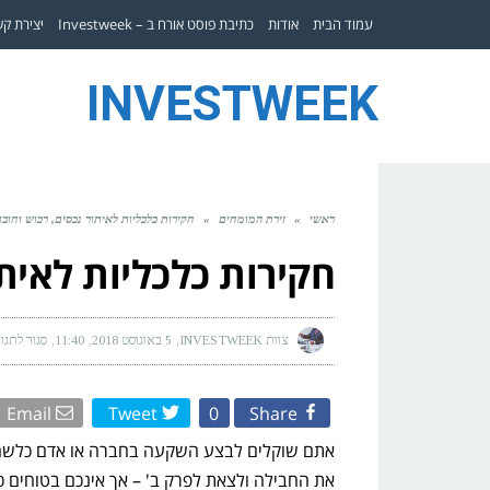
עמוד הבית
אודות
כתיבת פוסט אורח ב – Investweek
יצירת ק
INVESTWEEK
ראשי
»
זירת המומחים
»
חקירות כלכליות לאיתור נכסים, רכוש וחובו
חקירות כלכליות לאיתו
צוות INVESTWEEK
5 באוגוסט 2018
11:40
סגור לתגו
Email
Tweet
0
Share
אתם שוקלים לבצע השקעה בחברה או אדם כלשהו?
את החבילה ולצאת לפרק ב' – אך אינכם בטוחים כ