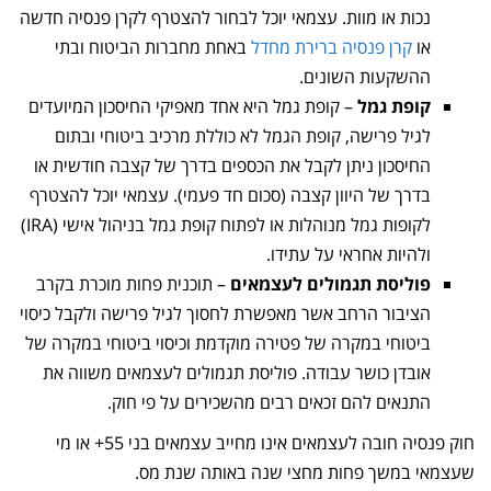
נכות או מוות. עצמאי יוכל לבחור להצטרף לקרן פנסיה חדשה
או
קרן פנסיה ברירת מחדל
באחת מחברות הביטוח ובתי
ההשקעות השונים.
קופת גמל
– קופת גמל היא אחד מאפיקי החיסכון המיועדים
לגיל פרישה, קופת הגמל לא כוללת מרכיב ביטוחי ובתום
החיסכון ניתן לקבל את הכספים בדרך של קצבה חודשית או
בדרך של היוון קצבה (סכום חד פעמי). עצמאי יוכל להצטרף
לקופות גמל מנוהלות או לפתוח קופת גמל בניהול אישי (IRA)
ולהיות אחראי על עתידו.
פוליסת תגמולים לעצמאים
– תוכנית פחות מוכרת בקרב
הציבור הרחב אשר מאפשרת לחסוך לגיל פרישה ולקבל כיסוי
ביטוחי במקרה של פטירה מוקדמת וכיסוי ביטוחי במקרה של
אובדן כושר עבודה. פוליסת תגמולים לעצמאים משווה את
התנאים להם זכאים רבים מהשכירים על פי חוק.
חוק פנסיה חובה לעצמאים אינו מחייב עצמאים בני 55+ או מי
שעצמאי במשך פחות מחצי שנה באותה שנת מס.