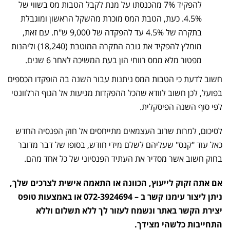
להפקיד 7% מהכנסתו על מנת לקבל הטבות מס בשווי של
4.5%. כעת, הטבת המס מוכרת מהשקל הראשון ומוגבלת
בתקרה של 4.5% עד להפקדה של 9,000 ש"ח. עם זאת,
מומלץ להפקיד את גובה התקרה המוטבת (18,240) וליהנות
מפטור מלא ממס רווחי הון בעת המשיכה לאחר 6 שנים.
חשוב לדעת כי הטבות המס ניתנות עבור השנה בה הופקדו הכספים
בפועל, לכן חשוב לוודא שהכל ההפקדות מגיעות אל הגוף הרלוונטי
לפי סוף השנה הפיסקלית.
לסיכום, למרות שרוב העצמאים מתייחסים אל חוק הפנסיה החדש
כאל עוד "קנס" שעליהם לשלם מידי חודש, בסופו של דבר מדובר
בחוק חשוב אשר מסדיר את העתיד הפנסיוני של כל אחד מהם.
אם אתה זקוק לייעוץ, הכוונה או התאמה אישית לצרכים שלך,
ניתן ליצור עימנו קשר ב – 072-3924694 או באמצעות טופס
יצירת הקשר באתר ונשמח לעזור לך ללא תשלום וללא
התחייבות כלשהי מצידך.