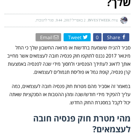
שלך?
צוות INVESTWEEK
2 באפריל 2017
9:44
סגור לתגובות
על
חוק
פנסיה
חובה
לעצמאים
Email
Tweet
0
Share
–
לאן
מפקידים,
סביר להניח ששמעת בחדשות או מרואה החשבון שלך כי החל
כמה
להפקיד
מינואר 2017 נכנס לתוקפו חוק פנסיה חובה לעצמאים אשר מחייב
ואיך
למקסם
אותך לדאוג לעתידך הפנסיוני ולחסוך מידי שנה לפנסיה באמצעות
את
ההטבות
שלך?
קרן פנסיה, קופת גמל או פוליסת תגמולים לעצמאים.
במאמר זה אסביר מהם מטרות חוק פנסיה חובה לעצמאים, כמה
עליך להפקיד מידי חודש/שנה ומהן ההטבות או הסנקציות שאתה
יכול לקבל במסגרת החוק החדש.
מהי מטרת חוק פנסיה חובה
לעצמאים?