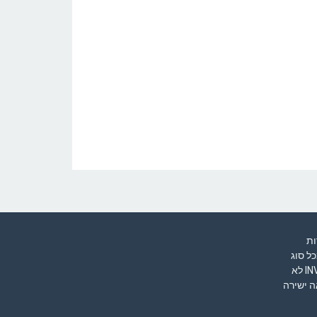
A" למטרות
ל סוג
שהיא – האתר ובעליו של INVESTWEEK לא
ה ישירה