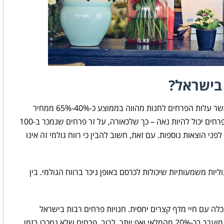
בישראל?
לפי מרינה מחנות פרחי רחובות, במבט ראשוני כאשר עלות הפרחים לחנות מהווה בממוצע כ-40%-65% ממחיר
המכירה לצרכן, נדמה כי הרווח הגולמי על מכירת פרחים יכול להיות נאה – כך שלכאורה, על זר פרחים שנמכר ב-100
 החנות להרוויח בין 35 ל-60 שקלים לפני הוצאות נוספות. עם זאת, חשוב להבין כי רווח גולמי זה אינו
ליות משמעותיות שיכולות לכרסם באופן ניכר ברווח הגולמי. בין
לה עם חיי מדף קצרים יחסית. חנויות פרחים רבות בישראל
נאלצות להתמודד עם בלאי משמעותי אשר מוערך בכ-20% מהמלאי ואף יותר. לרוב, פרחים שלא נמכרו בזמן