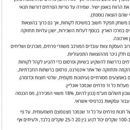
את הרווח באופן ישיר. שמירה על טריות הפרחים דורשת תנאי
בי שהם הוצאה נוספת).
 משחק תפקיד חשוב במשיכת לקוחות, אך גם כרוך בהוצאות
ם במרכז הארץ. בנוסף לעלות השכירות, ישנן עלויות תחזוקה
וארנונה.
רוב העסקת צוות עובדים המורכב משוזרי פרחים, מוכרנים ושליחים
ם חלק ניכר מההוצאות התפעוליות.
פרחים נדרשות להשקיע בשיווק ופרסום כדי להגיע לקהל לקוחות
ת הקמה ותחזוקה של אתר אינטרנט, פרסום ברשתות החברתיות,
 באמצעים מסורתיים (עיתונות מקומית, שלטי חוצות וכדומה).
יש לקחת בחשבון תשלום מע"מ (נכון להיום, 18% משווי המכירה), מס הכנסה
 עבור עסקאות בכרטיסי אשראי.
 של חנות פרחים על כל זר שנמכר מצטמצם משמעותית. על פי
הערכות שונות, הרווח הנקי על זר פרחים שנמכר ב-100 שקלים יכול לנוע בין 20 ל-25 שקלים בלבד, ולעיתים אף