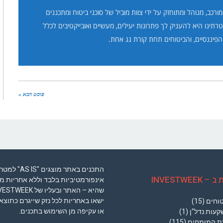
תר INVESTWEEK מורכב, מנוהל ומתוחזק על ידי צוות מוביל של סוכני ביטוח ומתכננים
טרתינו היא להעניק לך פתרונות יעילים, מעשיים ואובייקטיבים לכלל
הפיננסיים, והביטוחים תחת קורת גג אחת.
פוסט הבא »
התכנים באתר מוצגים "S IS
INVESTWEEK
אינפורמטיביות בלבד וללא אחריות מכ
ישאו באחריות לכל נזק שייגרם כתוצא
טוחים
(15)
או עקיפה מן השימוש בתכנים.
קעות נדל"ן
(1)
רת המומחים
(115)