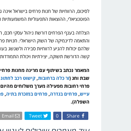
לסיכום, הרווחיות של חנות פרחים בישראל אינה ג
הפוטנציאלי, ההוצאות התפעוליות המשמעותיות וה
הצלחה בענף הפרחים דורשת ניהול עסקי חכם, התמ
והתאמה לדינמיקה של השוק הישראלי. חנויות פ
שלהם יכולות להגיע לרווחיות סבירה ולשגשג בעו
קשה הדורשת תשוקה, יצירתיות ויכולת התמודדות
המאמר נכתב בשיתוף עם מרינה מ
חנות
פרחי 
שבת וחג (
זר כלה ברחובות
,
קישוט רכב לחתונה
פרחי רחובות מפעילה מערך משלוחים מהיום ל
עייש
,
פרחים בגדרה
,
פרחים במזכרת בתיה
,
פר
השפלה).
Email
Tweet
0
Share
עוד מאמרים שיכולים לעניין א