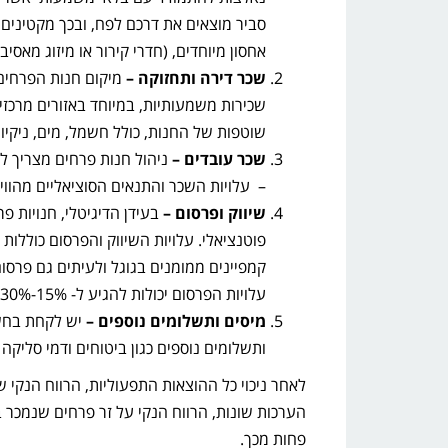
סביר מוצאים את דרכם לפח, ובכך מקטינים 
אחסון מיוחדים, (חדרי קירור או מיזוג מאסי
שכר דירה ותחזוקה –
מיקום חנות הפרחים
שכירות משמעותיות, במיוחד באזורים מרכזיי
שוטפות של החנות, כולל חשמל, מים, ניקיון 
שכר עובדים –
ניהול חנות פרחים מצריך ל
– עלויות השכר והתנאים הסוציאליים מהווי
שיווק ופרסום –
בעידן הדיגיטלי, חנויות 
פוטנציאלי. עלויות השיווק והפרסום כוללו
קמפיינים ממומנים בגוגל ולעיתים גם פרסום
עלויות הפרסום יכולות להגיע ל- 15%-30% מעלות כל זר פרחים שנמכר אונליין.
מיסים ותשלומים נוספים –
ותשלומים נוספים כגון ביטוחים ודמי סליקה
לאחר ניכוי כל ההוצאות התפעוליות, הרווח הנקי
פחות מכך.