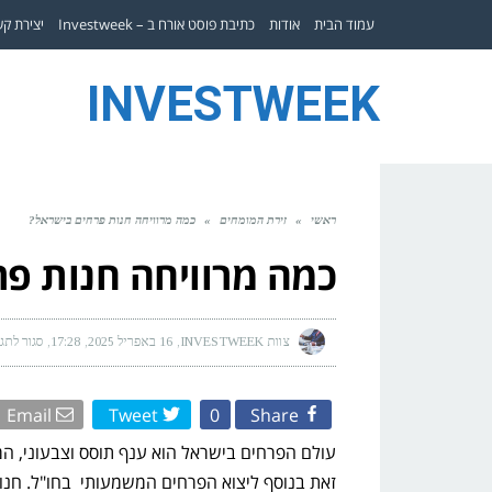
עמוד הבית
אודות
כתיבת פוסט אורח ב – Investweek
יצירת ק
INVESTWEEK
ראשי
»
זירת המומחים
»
כמה מרוויחה חנות פרחים בישראל?
כמה מרוויחה חנות פ
צוות INVESTWEEK
16 באפריל 2025
17:28
סגור לתג
Email
Tweet
0
Share
זאת בנוסף ליצוא הפרחים המשמעותי בחו"ל. חנוי