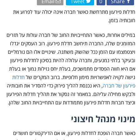
Email
Tweet
0
Share
הופכת
לחדלות
פירעון?
חדלות פירעון מתרחשת כאשר חברה אינה יכולה עוד לפרוע את
חובותיה בזמן.
במילים אחרות, כאשר התחייבויות החוב של חברה עולות על תזרים
המזומנים שלה, החברה תיחשב חדלת פירעון. רוב העסקים יגדלו
ויצטמצמו עם הזמן ככל שהשוק משתנה. שינויים אלו הם נורמליים
ובעיקר בלתי נמנעים, וחברה עלולה להיות בסיכון לחדלות פירעון
אם היא חווה הפסדים מתמשכים, בעלת יחס נזילות נמוך או בעלת
גישה לקויה לאפשרויות מימון חלופיות. ברוב המקרים של
חדלות
פירעון של חברה
, היא נכנסת להליך פירוק כדי להסדיר את חובותיה
ולבקש מחילה עליהם. במאמר זה נסקור את תהליך חדלות הפירעון
וכיצד חברות חדלות פירעון מתמודדות עם התחייבויות החוב שלהן.
מינוי מנהל חיצוני
כאשר חברה הופכת לחדלות פירעון, או אם הדירקטורים חושדים