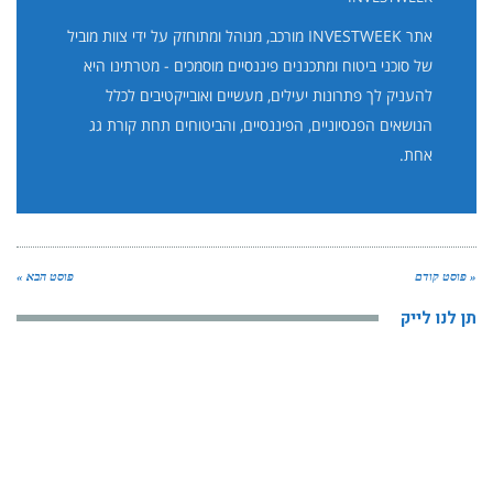
אתר INVESTWEEK מורכב, מנוהל ומתוחזק על ידי צוות מוביל
של סוכני ביטוח ומתכננים פיננסיים מוסמכים - מטרתינו היא
להעניק לך פתרונות יעילים, מעשיים ואובייקטיבים לכלל
הנושאים הפנסיוניים, הפיננסיים, והביטוחים תחת קורת גג
אחת.
« פוסט קודם
פוסט הבא »
תן לנו לייק