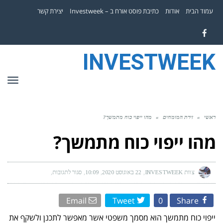
עמוד הבית
אודות
כתיבת פוסט אורח ב – Investweek
יצירת קשר
Facebook
INVESTWEEK
תפר
ראשי
»
זירת המומחים
»
מהו ייפוי כוח מתמשך?
מהו ייפוי כוח מתמשך?
צוות INVESTWEEK
22 באוגוסט 2020
10:09
סגור לתגובות
על
מהו
ייפוי
כוח
מתמשך?
Email
Tweet
0
Share
ייפוי כוח מתמשך הוא מסמך משפטי אשר מאפשר לתכנן ולשקף את