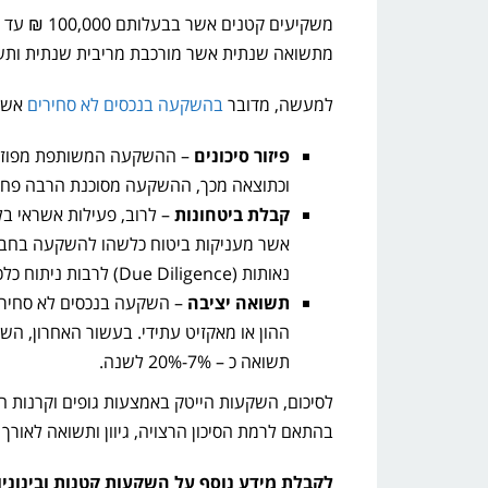
מתשואה שנתית אשר מורכבת מריבית שנתית ותשו
למעשה, מדובר
בהשקעה בנכסים לא סחירים
אשר 
פיזור סיכונים
וכתוצאה מכך, ההשקעה מסוכנת הרבה פחו
קבלת ביטחונות
אשר מעניקות ביטוח כלשהו להשקעה בחבר
נאותות (Due Diligence) לרבות ניתוח כלכלי, משפטי, טכנולוגיה ופוטנציאל השבחה.
תשואה יציבה
– השקעה בנכסים לא סחירי
ההון או מאקזיט עתידי. בעשור האחרון, השק
תשואה כ – 7%-20% לשנה.
לסיכום, השקעות הייטק באמצעות גופים וקרנות ה
בהתאם לרמת הסיכון הרצויה, גיוון ותשואה לאורך ז
לקבלת מידע נוסף על השקעות קטנות ובינוניות