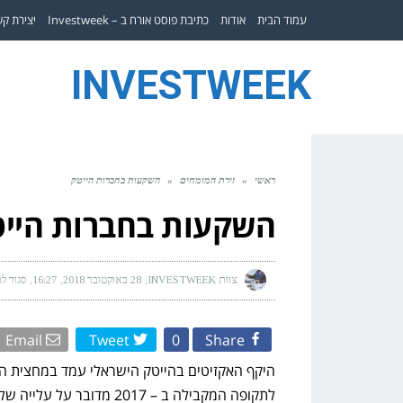
עמוד הבית
אודות
כתיבת פוסט אורח ב – Investweek
יצירת ק
INVESTWEEK
ראשי
»
זירת המומחים
»
השקעות בחברות הייטק
השקעות בחברות היי
צוות INVESTWEEK
28 באוקטובר 2018
16:27
סגור ל
Email
Tweet
0
Share
לתקופה המקבילה ב – 2017 מדובר על עלייה של 300% בסכום האקזיט הממוצע אשר עמד על 107 מיליון דולר.