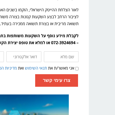
לאור הצלחת ההייטק הישראלי, הוקמו בשנים האחר
לציבור הרחב לבצע השקעות קטנות בצורה משותפת
תשואה מריבית או בצורת תשואה ממכירה בעתיד.
לקבלת מידע נוסף על השקעות משותפות בחברות
– 072-3924694 או למלא את טופס יצירת הקשר הבא ואנו נחזור אליך בהקדם האפשרי:
שם
דואר
טלפ
מלא
אלקטרוני
ליצ
קש
תנאי
אני מאשר/ת את
תנאי השימוש
ואת
מדיניות הפ
שימוש
ומדיניות
פרטיות
צרו עימי קשר