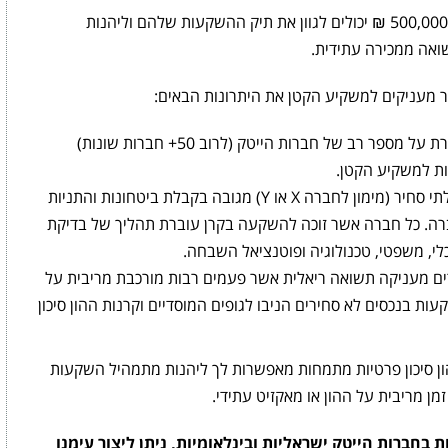
משקיעים קטנים אשר בבעלותם 100,000 ₪ עד 500,000 ₪ יכולים לגוון את תיק ההשקעות שלהם וליהנות
אה ממכירה עתידית.
מעניקים למשקיע הקטן את היתרונות הבאים:
– ההשקעה המשותפת מפוזרת על מספר רב של חברות הייטק (לרוב 50+ חברות שונות)
ת למשקיע הקטן.
– לרוב, פעילות אשראי בלתי סחיר (מימון לחברה X או Y) מגובה בקבלת ביטחונות והתניות
ה. כל חברה אשר זוכה להשקעה בקרן עוברת תהליך של בדיקת
ם מעניקה תשואה ריאלית אשר פעמים רבות מורכבת מריבית על
עות בנכסים לא סחירים הניבו לגופים המוסדיים וקרנות ההון סיכון
ון סיכון פרטיות מתמחות מאפשרות לך ליהנות מתמהיל השקעות
מן מריבית על ההון או מאקזיט עתידי.
 בחברות הייטק ישראליות ובינלאומיות, ניתן ליצור עימנו