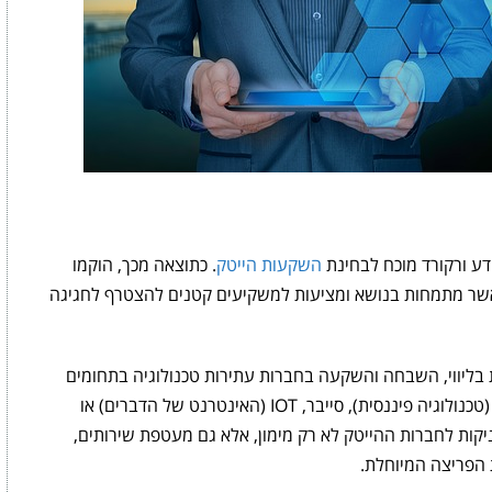
ידע ורקורד מוכח לבחינת
השקעות הייטק
. כתוצאה מכך, הוקמו
ת אשר מתמחות בנושא ומציעות למשקיעים קטנים להצטרף לחגיגה
ות בליווי, השבחה והשקעה בחברות עתירות טכנולוגיה בתחומים
ספציפיים כמו קלינטק (אנרגיה מתחדשת), פינטק (טכנולוגיה פיננסית), סייבר, IOT (האינטרנט של הדברים) או
עניקות לחברות ההייטק לא רק מימון, אלא גם מעטפת שירותים,
 הפריצה המיוחלת.