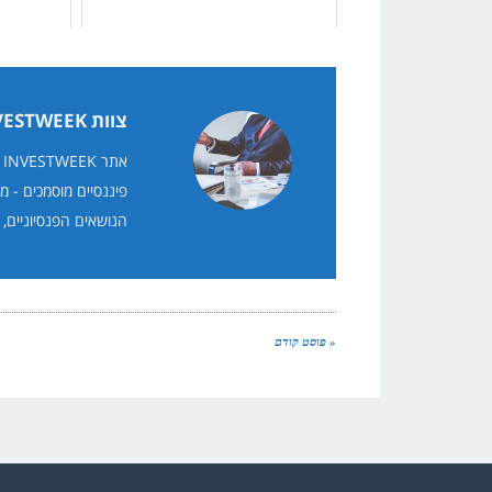
צוות INVESTWEEK
א
פיננסיים מוסמכים - מ
הנושאים הפנסיוניים, 
« פוסט קודם