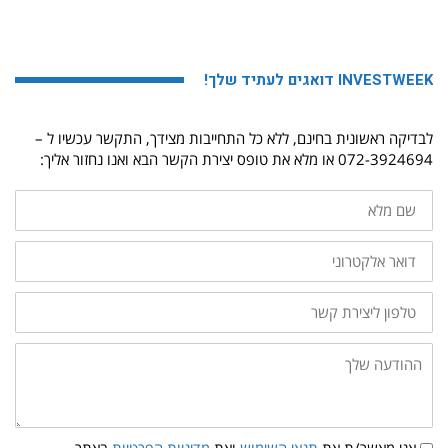
INVESTWEEK דואגים לעתיד שלך!
לבדיקה ראשונית בחינם, ללא כל התחייבות מצידך, התקשר עכשיו ל –
072-3924694 או מלא את טופס יצירת הקשר הבא ואנו נחזור אליך:
שם
מלא
דואר
אלקטרוני
טלפון
ליצירת
קשר
ההודעה
שלך:
תנאי
אני מאשר/ת את
תנאי השימוש
ואת
מדיניות הפרטיות
באתר