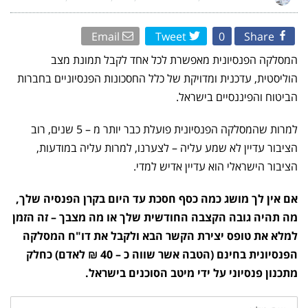
איך
המסלקה
הפנסיונית
מאפשרת
Email
Tweet
0
Share
לך
לחסוך
יותר
המסלקה הפנסיונית מאפשרת לכל אחד לקבל תמונת מצב
כסף?
הוליסטית, עדכנית ומדויקת של כלל החסכונות הפנסיוניים בחברות
הביטוח והפיננסיים בישראל.
למרות שהמסלקה הפנסיונית פועלת כבר יותר מ – 5 שנים, רוב
הציבור עדיין לא שמע עליה – לצערנו, למרות עליה במודעות,
הציבור הישראלי הוא עדיין אדיש למדי.
אם אין לך מושג כמה כסף חסכת עד היום בקרן הפנסיה שלך,
מה תהיה גובה הקצבה החודשית שלך או מה מצבך – זה הזמן
למלא את טופס יצירת הקשר הבא ולקבל את דו"ח המסלקה
הפנסיונית בחינם (הטבה אשר שווה כ – 40 ₪ לאדם) כחלק
מתכנון פנסיוני על ידי מיטב הסוכנים בישראל.
שם