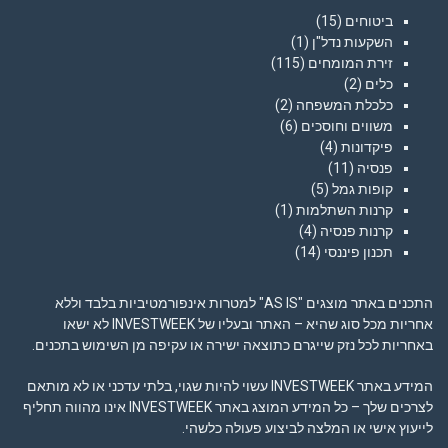
ביטוחים
(15)
השקעות נדל"ן
(1)
זירת המומחים
(115)
כלים
(2)
כלכלת המשפחה
(2)
משווים וחוסכים
(6)
פיקדונות
(4)
פנסיה
(11)
קופות גמל
(5)
קרנות השתלמות
(1)
קרנות פנסיה
(4)
תכנון פיננסי
(14)
התכנים באתר מוצגים "AS IS" למטרות אינפורמטיביות בלבד וללא
אחריות מכל סוג שהיא – האתר ובעליו של INVESTWEEK לא ישאו
באחריות לכל נזק שייגרם כתוצאה ישירה או עקיפה מן השימוש בתכנים.
המידע באתר INVESTWEEK עשוי להיות שגוי, בלתי עדכני או לא מותאם
לצרכים שלך – כל המידע המוצג באתר INVESTWEEK אינו מהווה תחליף
לייעוץ אישי או המלצה לביצוע פעולה כלשהי.