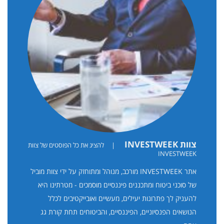
צוות INVESTWEEK
|
להציג את כל הפוסטים של צוות
INVESTWEEK
אתר INVESTWEEK מורכב, מנוהל ומתוחזק על ידי צוות מוביל
של סוכני ביטוח ומתכננים פיננסיים מוסמכים - מטרתינו היא
להעניק לך פתרונות יעילים, מעשיים ואובייקטיבים לכלל
הנושאים הפנסיוניים, הפיננסיים, והביטוחים תחת קורת גג