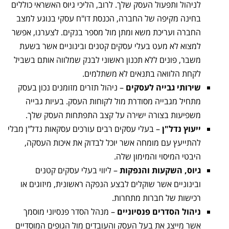
לניהול ותפעול העסק שלך. לרוב, הליכי גיוס האשראי כוללים
בחינה מקיפה של החברה, הכנסת דו"ח עסקי בנוגע למצב
החברה ועריכת משא ומתן מול מספר בנקים. לצערנו, אפשר
למצוא לא מעט בעלי עסקים קטנים ובינוניים אשר בשעת
משבר, פונים ללא תכנון ראשוני לבנק שמלווה אותם בשביל
לקחת הלוואה בתנאים לא משתלמים.
שירותי גבייה לעסקים
– ניהול תזרים מזומנים נכון בעסק
מתחיל מגבייה מסודרת מול לקוחות העסק. בעיות גבייה
משפיעות בצורה ישירה על קצב התפתחות העסק שלך.
ייעוץ נדל"ן
– בעלי עסקים רבים עורכים עסקאות נדל"ן מבלי
להתייעץ עם מומחה אשר יוכל לבדוק את איכות העסקה,
היבטי המיסוי והמימון שלה.
גיוס, השקעות והנפקות
– ליווי בעלי עסקים קטנים
ובינוניים אשר שוקלים לבצע הנפקה ראשונית, מיזוגים או
רכישות של חברות מתחרות.
ניהול הסדרים פנסיוניים
– מנהל הסדר פנסיוני מוסמך
אשר מייצג את בעל העסק והעובדים מול הגופים המוסדיים