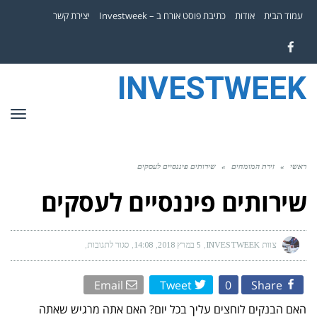
עמוד הבית
אודות
כתיבת פוסט אורח ב – Investweek
יצירת קשר
Facebook
INVESTWEEK
תפר
ראשי
»
זירת המומחים
»
שירותים פיננסיים לעסקים
שירותים פיננסיים לעסקים
צוות INVESTWEEK
5 במרץ 2018
14:08
סגור לתגובות
על
שירותים
פיננסיים
לעסקים
Email
Tweet
0
Share
האם הבנקים לוחצים עליך בכל יום? האם אתה מרגיש שאתה