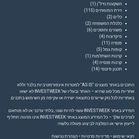
השקעות נדל"ן
(1)
זירת המומחים
(115)
כלים
(2)
כלכלת המשפחה
(2)
משווים וחוסכים
(6)
פיקדונות
(4)
פנסיה
(11)
קופות גמל
(5)
קרנות השתלמות
(1)
קרנות פנסיה
(4)
תכנון פיננסי
(14)
התכנים באתר מוצגים "AS IS" למטרות אינפורמטיביות בלבד וללא
אחריות מכל סוג שהיא – האתר ובעליו של INVESTWEEK לא ישאו
באחריות לכל נזק שייגרם כתוצאה ישירה או עקיפה מן השימוש בתכנים.
המידע באתר INVESTWEEK עשוי להיות שגוי, בלתי עדכני או לא מותאם
לצרכים שלך – כל המידע המוצג באתר INVESTWEEK אינו מהווה תחליף
לייעוץ אישי או המלצה לביצוע פעולה כלשהי.
תנאי שימוש
•
מדיניות פרטיות
•
הצהרת נגישות