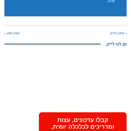
אחת.
« פוסט קודם
פוסט הבא »
תן לנו לייק