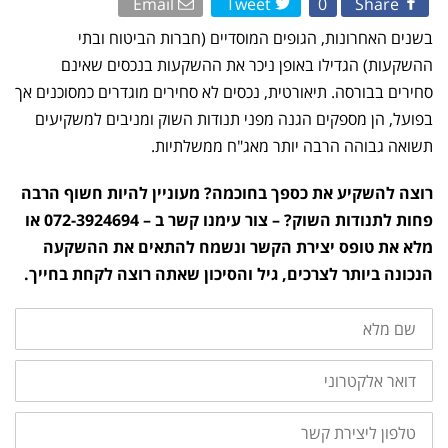
Email
Tweet
0
Share
–
מה
זה
בשנים האחרונות, הגופים המוסדיים (חברות הביטוח ובתי
והאם
זה
ההשקעות) הגדילו באופן ניכר את ההשקעות בנכסים שאינם
כדאי
לך?
סחירים בבורסה. תיאורטית, נכסים לא סחירים מוגדרים כמסוכנים אך
בפועל, הן מספקים הגנה מפני תנודות השוק ומניבים למשקיעים
תשואה גבוהה הרבה יותר מאג"ח ממשלתיות.
רוצה להשקיע את כספך בחוכמה? מעוניין להיות חשוף הרבה
פחות לתנודות השוק? – צור עימנו קשר ב – 072-3924694 או
מלא את טופס יצירת הקשר ונשמח להתאים את ההשקעה
הנכונה ביותר לצרכים, גיל והסיכון שאתה רוצה לקחת בחייך.
שם
מלא
דואר
אלקטרוני
טלפון
ליצירת