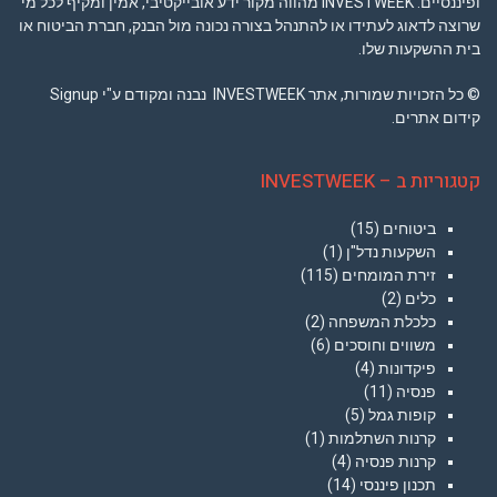
ופיננסיים. INVESTWEEK מהווה מקור ידע אובייקטיבי, אמין ומקיף לכל מי
שרוצה לדאוג לעתידו או להתנהל בצורה נכונה מול הבנק, חברת הביטוח או
בית ההשקעות שלו.
© כל הזכויות שמורות, אתר INVESTWEEK נבנה ומקודם ע"י Signup
קידום אתרים.
קטגוריות ב – INVESTWEEK
ביטוחים
(15)
השקעות נדל"ן
(1)
זירת המומחים
(115)
כלים
(2)
כלכלת המשפחה
(2)
משווים וחוסכים
(6)
פיקדונות
(4)
פנסיה
(11)
קופות גמל
(5)
קרנות השתלמות
(1)
קרנות פנסיה
(4)
תכנון פיננסי
(14)