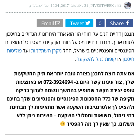
צוות INVESTWEEK
31 באוקטובר 2017
10:24
סגור לתגובות
על
למה
דחיית
מס
רווחי
Email
Tweet
0
Share
הון
שווה
לך
מנגנון דחיית המס על רווחי הון הוא אחד היתרונות הגדולים בחיסכון
הרבה
מאוד
לטווח ארוך. מנגנון דחיית מס על רווחי הון קיים כמעט בכל המוצרים
כסף
בתום
הפיננסיים והפנסיוניים בישראל, החל
מקרן השתלמות
ועד
פוליסות
תקופת
ההשקעה?
חיסכון
או
קופות גמל להשקעה
.
אם אתה רוצה לתכנן בצורה טובה יותר את תיק ההשקעות
שלך, צור עימנו קשר היום ב- 072-3924694 או באמצעות
טופס יצירת הקשר שמופיע בהמשך ונשמח לערוך בדיקה
מקיפה של כלל החסכונות הפיננסיים והפנסיונים שלך בחינם
ולהציע לך אלטרנטיבות השקעה אשר מתאימות לך מבחינת
דמי ניהול, תשואות ומסלולי השקעה – השירות ניתן ללא
תשלום, כך שאין לך מה להפסיד
שם