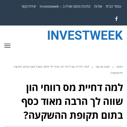
עמוד הבית
אודות
כתיבת פוסט אורח ב – Investweek
יצירת קשר
Facebook
INVESTWEEK
תפר
ראשי
»
תכנון פיננסי
»
למה דחיית מס רווחי הון שווה לך הרבה מאוד כסף בתום תקופת
ההשקעה?
למה דחיית מס רווחי הון
שווה לך הרבה מאוד כסף
בתום תקופת ההשקעה?