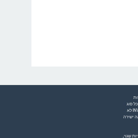
A" למטרות
ל סוג
שהיא – האתר ובעליו של INVESTWEEK לא
ה ישירה
IN עשוי להיות שגוי,