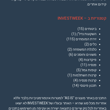
קידום אתרים.
קטגוריות ב – INVESTWEEK
ביטוחים
(15)
השקעות נדל"ן
(1)
זירת המומחים
(115)
כלים
(2)
כלכלת המשפחה
(2)
משווים וחוסכים
(6)
פיקדונות
(4)
פנסיה
(11)
קופות גמל
(5)
קרנות השתלמות
(1)
קרנות פנסיה
(4)
תכנון פיננסי
(14)
התכנים באתר מוצגים "AS IS" למטרות אינפורמטיביות בלבד וללא
אחריות מכל סוג שהיא – האתר ובעליו של INVESTWEEK לא ישאו
באחריות לכל נזק שייגרם כתוצאה ישירה או עקיפה מן השימוש בתכנים.