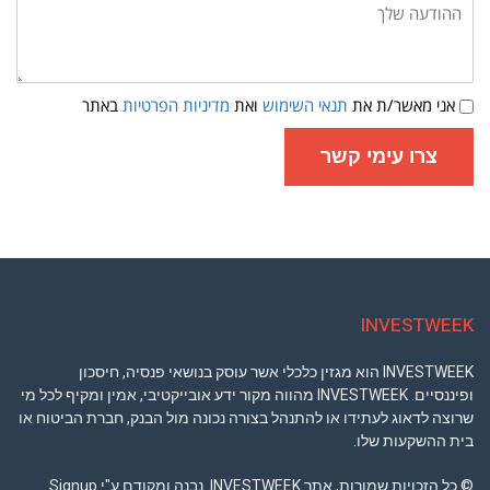
שלך:
תנאי
אני מאשר/ת את
תנאי השימוש
ואת
מדיניות הפרטיות
באתר
שימוש
ומדיניות
פרטיות
צרו עימי קשר
INVESTWEEK
INVESTWEEK הוא מגזין כלכלי אשר עוסק בנושאי פנסיה, חיסכון
ופיננסיים. INVESTWEEK מהווה מקור ידע אובייקטיבי, אמין ומקיף לכל מי
שרוצה לדאוג לעתידו או להתנהל בצורה נכונה מול הבנק, חברת הביטוח או
בית ההשקעות שלו.
© כל הזכויות שמורות, אתר INVESTWEEK נבנה ומקודם ע"י Signup